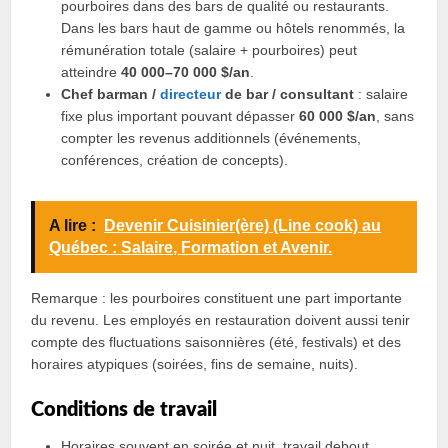
pourboires dans des bars de qualité ou restaurants.
Dans les bars haut de gamme ou hôtels renommés, la
rémunération totale (salaire + pourboires) peut
atteindre
40 000–70 000 $/an
.
Chef barman /
directeur
de bar / consultant
: salaire
fixe plus important pouvant dépasser
60 000 $/an
, sans
compter les revenus additionnels (événements,
conférences, création de concepts).
A lire :
Devenir Cuisinier(ère) (Line cook) au
Québec : Salaire, Formation et Avenir.
Remarque : les pourboires constituent une part importante
du revenu. Les employés en restauration doivent aussi tenir
compte des fluctuations saisonnières (été, festivals) et des
horaires atypiques (soirées, fins de semaine, nuits).
Conditions de travail
Horaires souvent en soirée et nuit, travail debout