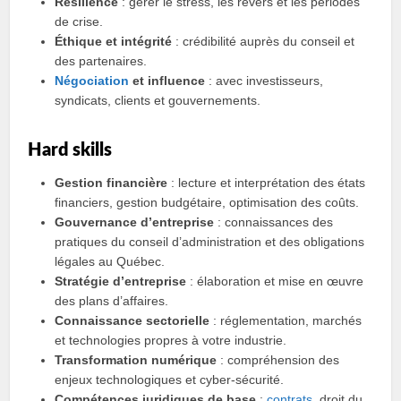
Résilience
: gérer le stress, les revers et les périodes
de crise.
Éthique et intégrité
: crédibilité auprès du conseil et
des partenaires.
Négociation
et influence
: avec investisseurs,
syndicats, clients et gouvernements.
Hard skills
Gestion financière
: lecture et interprétation des états
financiers, gestion budgétaire, optimisation des coûts.
Gouvernance d’entreprise
: connaissances des
pratiques du conseil d’administration et des obligations
légales au Québec.
Stratégie d’entreprise
: élaboration et mise en œuvre
des plans d’affaires.
Connaissance sectorielle
: réglementation, marchés
et technologies propres à votre industrie.
Transformation numérique
: compréhension des
enjeux technologiques et cyber‑sécurité.
Compétences juridiques de base
:
contrats
, droit du