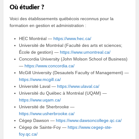
Où étudier ?
Voici des établissements québécois reconnus pour la
formation en gestion et administration :
HEC Montréal —
https://www.hec.ca/
Université de Montréal (Faculté des arts et sciences;
École de gestion) —
https://www.umontreal.ca/
Concordia University (John Molson School of Business)
—
https://www.concordia.ca/
McGill University (Desautels Faculty of Management) —
https://www.mcgill.ca/
Université Laval —
https://www.ulaval.ca/
Université du Québec à Montréal (UQAM) —
https://www.uqam.ca/
Université de Sherbrooke —
https://www.usherbrooke.ca/
Cégep Dawson —
https://www.dawsoncollege.qc.ca/
Cégep de Sainte‑Foy —
https://www.cegep-ste-
foy.qc.ca/