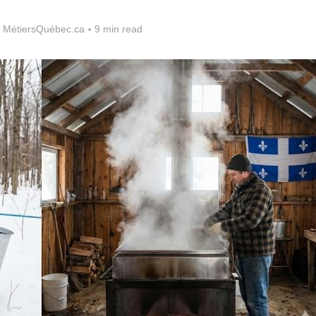
 MétiersQuébec.ca
9 min read