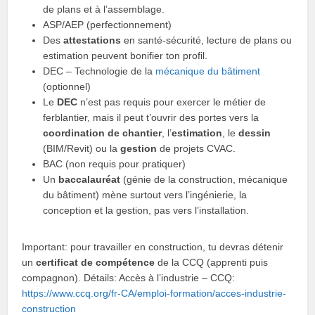
de plans et à l’assemblage.
ASP/AEP (perfectionnement)
Des
attestations
en santé-sécurité, lecture de plans ou
estimation peuvent bonifier ton profil.
DEC – Technologie de la
mécanique du bâtiment
(optionnel)
Le
DEC
n’est pas requis pour exercer le métier de
ferblantier, mais il peut t’ouvrir des portes vers la
coordination de chantier
, l’
estimation
, le
dessin
(BIM/Revit) ou la
gestion
de projets CVAC.
BAC (non requis pour pratiquer)
Un
baccalauréat
(génie de la construction, mécanique
du bâtiment) mène surtout vers l’ingénierie, la
conception et la gestion, pas vers l’installation.
Important: pour travailler en construction, tu devras détenir
un
certificat de compétence
de la CCQ (apprenti puis
compagnon). Détails: Accès à l’industrie – CCQ:
https://www.ccq.org/fr-CA/emploi-formation/acces-industrie-
construction