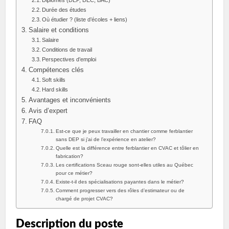
Durée des études
Où étudier ? (liste d’écoles + liens)
Salaire et conditions
Salaire
Conditions de travail
Perspectives d’emploi
Compétences clés
Soft skills
Hard skills
Avantages et inconvénients
Avis d’expert
FAQ
Est-ce que je peux travailler en chantier comme ferblantier
sans DEP si j’ai de l’expérience en atelier?
Quelle est la différence entre ferblantier en CVAC et tôlier en
fabrication?
Les certifications Sceau rouge sont-elles utiles au Québec
pour ce métier?
Existe-t-il des spécialisations payantes dans le métier?
Comment progresser vers des rôles d’estimateur ou de
chargé de projet CVAC?
Description du poste