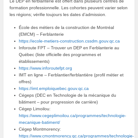
Le DEP en ferblanterie est offert dans plusieurs centres de
formation professionnelle. Les cohortes peuvent varier selon
les régions; vérifie toujours les dates d’admission.
École des métiers de la construction de Montréal
(EMCM) – Ferblanterie
https://ecole-metiers-construction.cssdm.gouv.qc.ca
Inforoute FPT – Trouver un DEP en Ferblanterie au
Québec (liste officielle des programmes et
établissements)
https://www.inforoutefpt.org
IMT en ligne – Ferblantier/ferblantière (profil métier et
offres)
https://imt.emploiquebec.gouv.qc.ca
Cégeps (DEC en Technologie de la mécanique du
bâtiment – pour progression de carrière)
Cégep Limoilou:
https://www.cegeplimoilou.ca/programmes/technologie-
mecanique-batiment/
Cégep Montmorency:
https://www.cmontmorency.qc.ca/programmes/technologie-