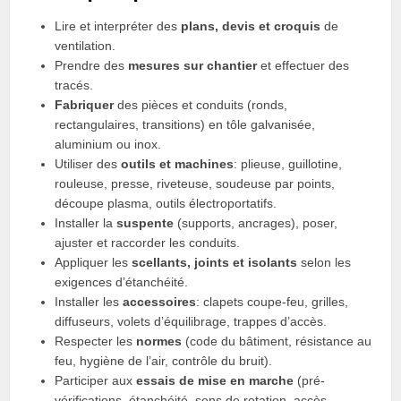
Lire et interpréter des
plans, devis et croquis
de
ventilation.
Prendre des
mesures sur chantier
et effectuer des
tracés.
Fabriquer
des pièces et conduits (ronds,
rectangulaires, transitions) en tôle galvanisée,
aluminium ou inox.
Utiliser des
outils et machines
: plieuse, guillotine,
rouleuse, presse, riveteuse, soudeuse par points,
découpe plasma, outils électroportatifs.
Installer la
suspente
(supports, ancrages), poser,
ajuster et raccorder les conduits.
Appliquer les
scellants, joints et isolants
selon les
exigences d’étanchéité.
Installer les
accessoires
: clapets coupe-feu, grilles,
diffuseurs, volets d’équilibrage, trappes d’accès.
Respecter les
normes
(code du bâtiment, résistance au
feu, hygiène de l’air, contrôle du bruit).
Participer aux
essais de mise en marche
(pré-
vérifications, étanchéité, sens de rotation, accès