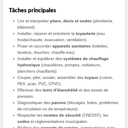
Tâches principales
Lire et interpréter
plans, devis et codes
(plomberie,
bâtiment).
Installer, réparer et entretenir la
tuyauterie
(eau
froide/chaude, évacuation, ventilation).
Poser et raccorder
appareils sanitaires
(toilettes,
lavabos, douches, chauffe-eau).
Installer et équilibrer des
systèmes de chauffage
hydronique
(chaudières, pompes, radiateurs,
planchers chauffants).
Couper, plier, souder, assembler des
tuyaux
(cuivre,
PEX, acier, PVC, CPVC).
Effectuer des
tests d’étanchéité
et des essais de
pression.
Diagnostiquer des
pannes
(blocages, fuites, problèmes
de circulation ou de température).
Respecter les
normes de sécurité
(CNESST), les
codes
et réglementations municipales.
Rédiger des
rapports de service
, communiquer avec