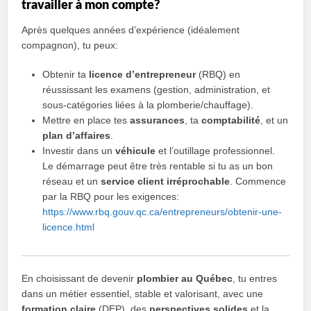
travailler à mon compte?
Après quelques années d’expérience (idéalement
compagnon), tu peux:
Obtenir ta
licence d’entrepreneur
(RBQ) en
réussissant les examens (gestion, administration, et
sous-catégories liées à la plomberie/chauffage).
Mettre en place tes
assurances
, ta
comptabilité
, et un
plan d’affaires
.
Investir dans un
véhicule
et l’outillage professionnel.
Le démarrage peut être très rentable si tu as un bon
réseau et un
service client irréprochable
. Commence
par la RBQ pour les exigences:
https://www.rbq.gouv.qc.ca/entrepreneurs/obtenir-une-
licence.html
En choisissant de devenir
plombier au Québec
, tu entres
dans un métier essentiel, stable et valorisant, avec une
formation claire
(DEP), des
perspectives solides
et la