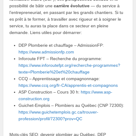
possibilité de bâtir une
carrière évolutive
— du service à
l’entrepreneuriat, en passant par les grands chantiers. Si tu
es prêt à te former, à travailler avec rigueur et à soigner le
service, tu auras ta place dans ce secteur en pleine
demande. Liens utiles pour démarrer:
DEP Plomberie et chauffage – AdmissionFP:
https://www.admissionfp.com
Inforoute FPT – Recherche du programme:
https://www.inforoutefpt.org/recherche-programmes?
texte=Plomberie%20et%20chauffage
CCQ – Apprentissage et compagnonnage:
https://www.ccq.org/fr-CA/apprentis-et-compagnons
ASP Construction – Cours 30 h:
https://www.asp-
construction.org
Guichet-Emplois – Plombiers au Québec (CNP 72300):
https://www.guichetemplois.gc.ca/trouver-
profession/profil/72300?prov=QC
Mots-clés SEO: devenir plombier au Québec, DEP