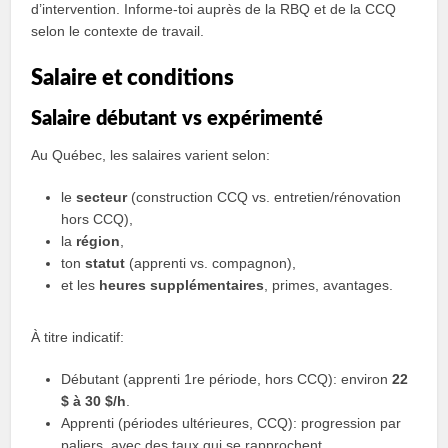
d’intervention. Informe-toi auprès de la RBQ et de la CCQ
selon le contexte de travail.
Salaire et conditions
Salaire débutant vs expérimenté
Au Québec, les salaires varient selon:
le
secteur
(construction CCQ vs. entretien/rénovation
hors CCQ),
la
région
,
ton
statut
(apprenti vs. compagnon),
et les
heures supplémentaires
, primes, avantages.
À titre indicatif:
Débutant (apprenti 1re période, hors CCQ): environ
22
$ à 30 $/h
.
Apprenti (périodes ultérieures, CCQ): progression par
paliers, avec des taux qui se rapprochent