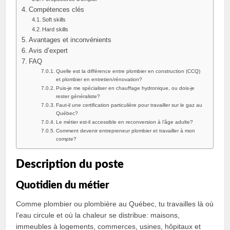
Compétences clés
Soft skills
Hard skills
Avantages et inconvénients
Avis d’expert
FAQ
Quelle est la différence entre plombier en construction (CCQ)
et plombier en entretien/rénovation?
Puis-je me spécialiser en chauffage hydronique, ou dois-je
rester généraliste?
Faut-il une certification particulière pour travailler sur le gaz au
Québec?
Le métier est-il accessible en reconversion à l’âge adulte?
Comment devenir entrepreneur plombier et travailler à mon
compte?
Description du poste
Quotidien du métier
Comme plombier ou plombière au Québec, tu travailles là où
l’eau circule et où la chaleur se distribue: maisons,
immeubles à logements, commerces, usines, hôpitaux et