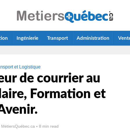
tion
Ingénierie
Transport
Administration
Vent
nsport et Logistique
eur de courrier au
aire, Formation et
Avenir.
 MétiersQuébec.ca
8 min read