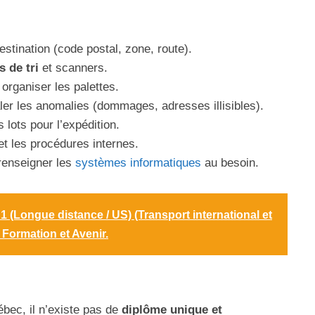
destination (code postal, zone, route).
 de tri
et scanners.
organiser les palettes.
naler les anomalies (dommages, adresses illisibles).
 lots pour l’expédition.
t les procédures internes.
 renseigner les
systèmes informatiques
au besoin.
 (Longue distance / US) (Transport international et
, Formation et Avenir.
bec, il n’existe pas de
diplôme unique et