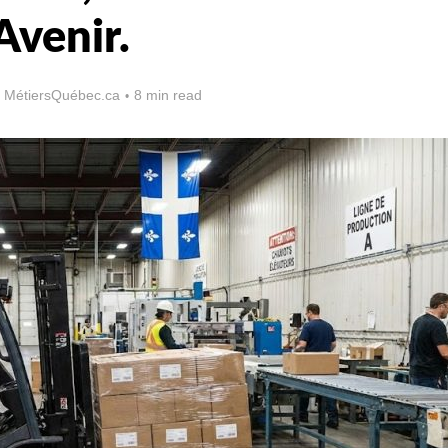
Avenir.
 MétiersQuébec.ca
8 min read