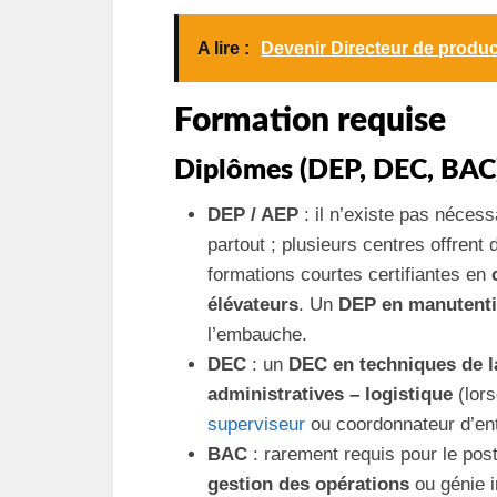
A lire :
Devenir Directeur de product
Formation requise
Diplômes (DEP, DEC, BAC
DEP / AEP
: il n’existe pas néces
partout ; plusieurs centres offrent
formations courtes certifiantes en
élévateurs
. Un
DEP en manutenti
l’embauche.
DEC
: un
DEC en techniques de la
administratives – logistique
(lors
superviseur
ou coordonnateur d’ent
BAC
: rarement requis pour le pos
gestion des opérations
ou génie i