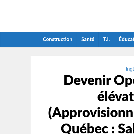
Construction
Santé
T.I.
Éduca
Ing
Devenir Opé
élévat
(Approvisionn
Québec : Sal