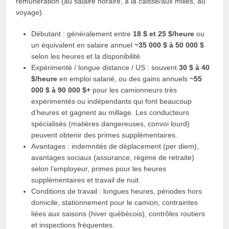
rémunération (au salaire horaire, à la caisse/aux milles, au
voyage).
Débutant : généralement entre
18 $ et 25 $/heure
ou
un équivalent en salaire annuel
~35 000 $ à 50 000 $
selon les heures et la disponibilité.
Expérimenté / longue distance / US : souvent
30 $ à 40
$/heure
en emploi salarié, ou des gains annuels
~55
000 $ à 90 000 $+
pour les camionneurs très
expérimentés ou indépendants qui font beaucoup
d’heures et gagnent au millage. Les conducteurs
spécialisés (matières dangereuses, convoi lourd)
peuvent obtenir des primes supplémentaires.
Avantages : indemnités de déplacement (per diem),
avantages sociaux (assurance, régime de retraite)
selon l’employeur, primes pour les heures
supplémentaires et travail de nuit.
Conditions de travail : longues heures, périodes hors
domicile, stationnement pour le camion, contraintes
liées aux saisons (hiver québécois), contrôles routiers
et inspections fréquentes.