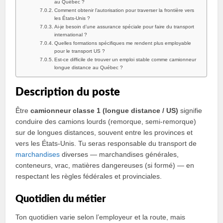
au Québec ?
Comment obtenir l’autorisation pour traverser la frontière vers
les États‑Unis ?
Ai‑je besoin d’une assurance spéciale pour faire du transport
international ?
Quelles formations spécifiques me rendent plus employable
pour le transport US ?
Est‑ce difficile de trouver un emploi stable comme camionneur
longue distance au Québec ?
Description du poste
Être
camionneur classe 1 (longue distance / US)
signifie
conduire des camions lourds (remorque, semi‑remorque)
sur de longues distances, souvent entre les provinces et
vers les États‑Unis. Tu seras responsable du transport de
marchandises
diverses — marchandises générales,
conteneurs, vrac, matières dangereuses (si formé) — en
respectant les règles fédérales et provinciales.
Quotidien du métier
Ton quotidien varie selon l’employeur et la route, mais