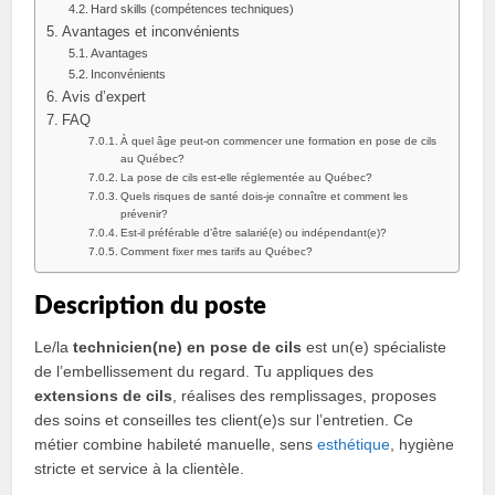
Hard skills (compétences techniques)
Avantages et inconvénients
Avantages
Inconvénients
Avis d’expert
FAQ
À quel âge peut-on commencer une formation en pose de cils
au Québec?
La pose de cils est-elle réglementée au Québec?
Quels risques de santé dois‑je connaître et comment les
prévenir?
Est-il préférable d’être salarié(e) ou indépendant(e)?
Comment fixer mes tarifs au Québec?
Description du poste
Le/la
technicien(ne) en pose de cils
est un(e) spécialiste
de l’embellissement du regard. Tu appliques des
extensions de cils
, réalises des remplissages, proposes
des soins et conseilles tes client(e)s sur l’entretien. Ce
métier combine habileté manuelle, sens
esthétique
, hygiène
stricte et service à la clientèle.