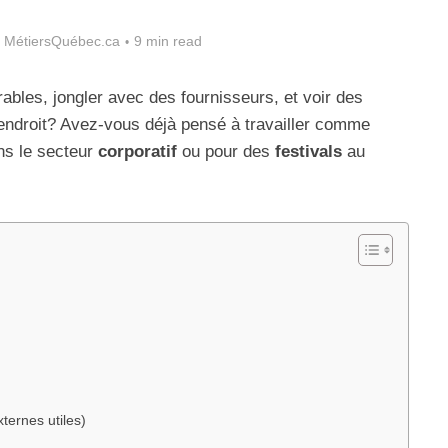
 MétiersQuébec.ca
9 min read
les, jongler avec des fournisseurs, et voir des
endroit? Avez-vous déjà pensé à travailler comme
s le secteur
corporatif
ou pour des
festivals
au
xternes utiles)