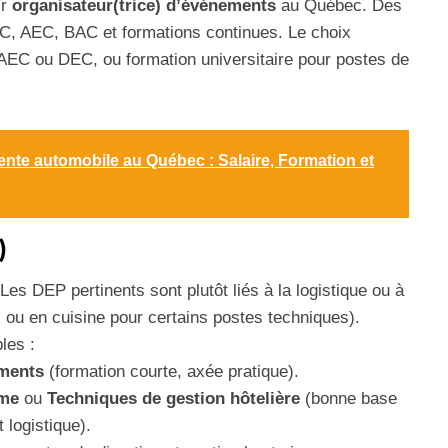
ir
organisateur(trice) dʼévénements
au Québec. Des
C, AEC, BAC et formations continues. Le choix
a AEC ou DEC, ou formation universitaire pour postes de
vente automobile au Québec : Salaire, Formation et
)
Les DEP pertinents sont plutôt liés à la logistique ou à
l ou en cuisine pour certains postes techniques).
les :
ments
(formation courte, axée pratique).
sme
ou
Techniques de gestion hôtelière
(bonne base
 logistique).