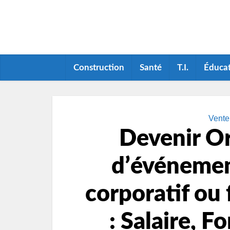
Construction
Santé
T.I.
Éduca
Vente
Devenir Or
dʼévénemen
corporatif ou 
: Salaire, F