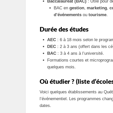
Baccalauréat (BAC)
: Utile pour d
BAC en
gestion
,
marketing
,
c
d’événements
ou
tourisme
.
Durée des études
AEC
: 6 à 18 mois selon le progr
DEC
: 2 à 3 ans (offert dans les c
BAC
: 3 à 4 ans à l’université.
Formations courtes et microprogr
quelques mois.
Où étudier ? (liste d’école
Voici quelques établissements au Qué
l’événementiel. Les programmes changent
dates.