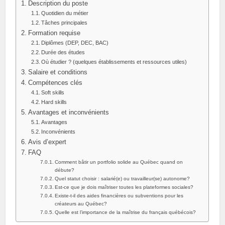
Description du poste
Quotidien du métier
Tâches principales
Formation requise
Diplômes (DEP, DEC, BAC)
Durée des études
Où étudier ? (quelques établissements et ressources utiles)
Salaire et conditions
Compétences clés
Soft skills
Hard skills
Avantages et inconvénients
Avantages
Inconvénients
Avis d’expert
FAQ
Comment bâtir un portfolio solide au Québec quand on
débute?
Quel statut choisir : salarié(e) ou travailleur(se) autonome?
Est-ce que je dois maîtriser toutes les plateformes sociales?
Existe-t-il des aides financières ou subventions pour les
créateurs au Québec?
Quelle est l’importance de la maîtrise du français québécois?