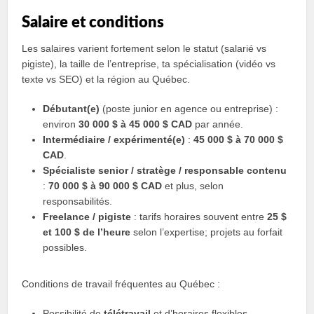
Salaire et conditions
Les salaires varient fortement selon le statut (salarié vs
pigiste), la taille de l’entreprise, ta spécialisation (vidéo vs
texte vs SEO) et la région au Québec.
Débutant(e)
(poste junior en agence ou entreprise) :
environ
30 000 $ à 45 000 $ CAD
par année.
Intermédiaire / expérimenté(e)
:
45 000 $ à 70 000 $
CAD
.
Spécialiste senior / stratège / responsable contenu
:
70 000 $ à 90 000 $ CAD
et plus, selon
responsabilités.
Freelance / pigiste
: tarifs horaires souvent entre
25 $
et 100 $ de l’heure
selon l’expertise; projets au forfait
possibles.
Conditions de travail fréquentes au Québec :
Possibilité de
télétravail
et d’horaires flexibles.