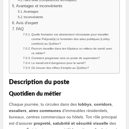
Hard skills (compétences techniques)
Avantages et inconvénients
Avantages
Inconvénients
Avis d’expert
FAQ
Quelle formation est absolument nécessaire pour travailler
comme Préposé(e) à lʼentretien des aires publiques (Lobby
corridors) au Québec?
Peut-on travailler dans les hôpitaux ou milieux de santé avec
ce métier?
Comment progresser vers un poste de supervision?
Le travail est-il dangereux pour la santé?
Où trouver des offres d’emploi au Québec?
Description du poste
Quotidien du métier
Chaque journée, tu circules dans des
lobbys
,
corridors
,
escaliers
,
aires communes
d’immeubles résidentiels,
bureaux, centres commerciaux ou hôtels. Ton rôle principal
est d’assurer
propreté, salubrité et sécurité visuelle
des