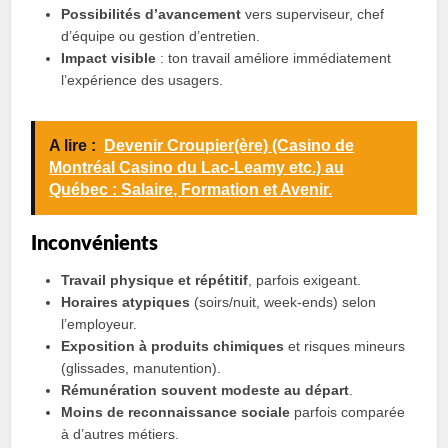
Possibilités d’avancement
vers superviseur, chef
d’équipe ou gestion d’entretien.
Impact visible
: ton travail améliore immédiatement
l’expérience des usagers.
A lire :
Devenir Croupier(ère) (Casino de
Montréal Casino du Lac-Leamy etc.) au
Québec : Salaire, Formation et Avenir.
Inconvénients
Travail physique et répétitif
, parfois exigeant.
Horaires atypiques
(soirs/nuit, week‑ends) selon
l’employeur.
Exposition à produits chimiques
et risques mineurs
(glissades, manutention).
Rémunération souvent modeste au départ
.
Moins de reconnaissance sociale
parfois comparée
à d’autres métiers.