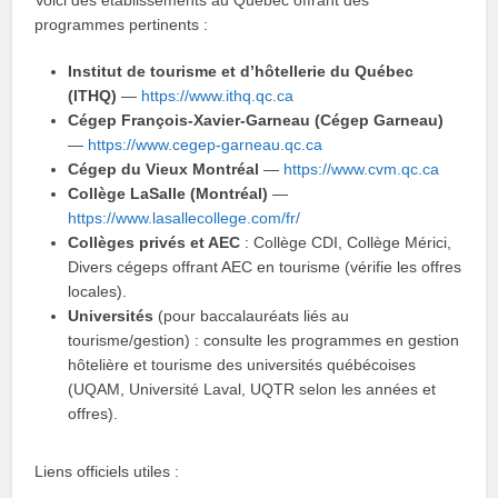
programmes pertinents :
Institut de tourisme et d’hôtellerie du Québec
(ITHQ)
—
https://www.ithq.qc.ca
Cégep François‑Xavier‑Garneau (Cégep Garneau)
—
https://www.cegep-garneau.qc.ca
Cégep du Vieux Montréal
—
https://www.cvm.qc.ca
Collège LaSalle (Montréal)
—
https://www.lasallecollege.com/fr/
Collèges privés et AEC
: Collège CDI, Collège Mérici,
Divers cégeps offrant AEC en tourisme (vérifie les offres
locales).
Universités
(pour baccalauréats liés au
tourisme/gestion) : consulte les programmes en gestion
hôtelière et tourisme des universités québécoises
(UQAM, Université Laval, UQTR selon les années et
offres).
Liens officiels utiles :