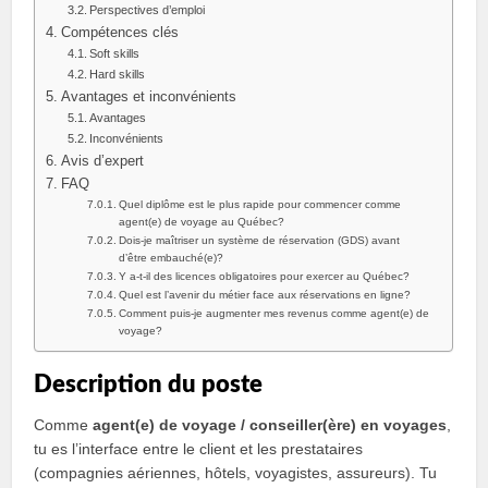
Perspectives d’emploi
Compétences clés
Soft skills
Hard skills
Avantages et inconvénients
Avantages
Inconvénients
Avis d’expert
FAQ
Quel diplôme est le plus rapide pour commencer comme
agent(e) de voyage au Québec?
Dois‑je maîtriser un système de réservation (GDS) avant
d’être embauché(e)?
Y a‑t‑il des licences obligatoires pour exercer au Québec?
Quel est l’avenir du métier face aux réservations en ligne?
Comment puis‑je augmenter mes revenus comme agent(e) de
voyage?
Description du poste
Comme
agent(e) de voyage / conseiller(ère) en voyages
,
tu es l’interface entre le client et les prestataires
(compagnies aériennes, hôtels, voyagistes, assureurs). Tu