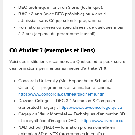
DEC technique
: environ
3 ans
(technique).
BAC
:
3 ans
(avec DEC préalable) ou 4 ans si
admission sans Cégep selon le programme.
Formations privées ou spécialisées : de quelques mois
à 2 ans (dépend du programme intensif).
Où étudier ? (exemples et liens)
Voici des institutions reconnues au Québec où tu peux suivre
des formations pertinentes au métier d’
artiste VFX
:
Concordia University (Mel Hoppenheim School of
Cinema) — programmes en animation et cinéma :
https://www.concordia.ca/finearts/cinema.html
Dawson College — DEC 3D Animation & Computer
Generated Imagery :
https://www.dawsoncollege.qc.ca
Cégep du Vieux Montréal — Techniques d’animation 3D
et de synthèse d’images (DEC) :
https://www.cvm.qc.ca
NAD School (NAD) — formation professionnelle en
animation 3D et VFX (programmes intensifs et