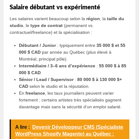
Salaire débutant vs expérimenté
Les salaires varient beaucoup selon la
région
, la
taille du
studio
, le
type de contrat
(permanent vs.
contractuel/freelance) et la spécialisation :
Débutant / Junior
: typiquement entre
35 000 $ et 55
000 $ CAD
par année au Québec (plus élevé à
Montréal, principal pôle).
Intermédiaire / 3–6 ans d’expérience
:
55 000 $ à 85
000 $ CAD
.
Sénior / Lead / Supervisor
:
80 000 $ à 130 000 $+
CAD
selon le studio et la réputation.
En
freelance
, les taux journaliers peuvent varier
fortement ; certains artistes très spécialisés gagnent
davantage mais sans la sécurité d’un emploi salarié.
A lire :
Devenir Développeur CMS (Spécialiste
WordPress Shopify Magento) au Québec :