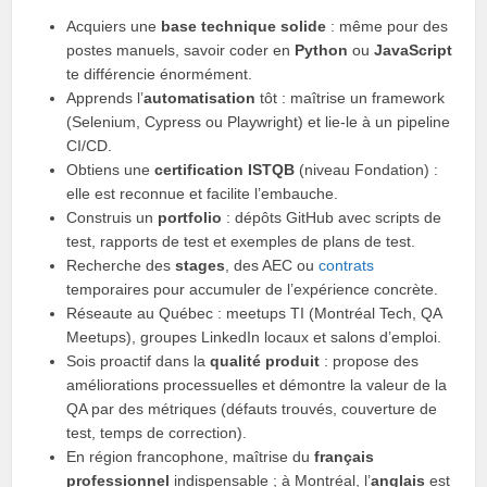
Acquiers une
base technique solide
: même pour des
postes manuels, savoir coder en
Python
ou
JavaScript
te différencie énormément.
Apprends l’
automatisation
tôt : maîtrise un framework
(Selenium, Cypress ou Playwright) et lie-le à un pipeline
CI/CD.
Obtiens une
certification ISTQB
(niveau Fondation) :
elle est reconnue et facilite l’embauche.
Construis un
portfolio
: dépôts GitHub avec scripts de
test, rapports de test et exemples de plans de test.
Recherche des
stages
, des AEC ou
contrats
temporaires pour accumuler de l’expérience concrète.
Réseaute au Québec : meetups TI (Montréal Tech, QA
Meetups), groupes LinkedIn locaux et salons d’emploi.
Sois proactif dans la
qualité produit
: propose des
améliorations processuelles et démontre la valeur de la
QA par des métriques (défauts trouvés, couverture de
test, temps de correction).
En région francophone, maîtrise du
français
professionnel
indispensable ; à Montréal, l’
anglais
est