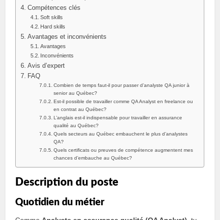
Compétences clés
Soft skills
Hard skills
Avantages et inconvénients
Avantages
Inconvénients
Avis d’expert
FAQ
Combien de temps faut-il pour passer d’analyste QA junior à
senior au Québec?
Est-il possible de travailler comme QA Analyst en freelance ou
en contrat au Québec?
L’anglais est-il indispensable pour travailler en assurance
qualité au Québec?
Quels secteurs au Québec embauchent le plus d’analystes
QA?
Quels certificats ou preuves de compétence augmentent mes
chances d’embauche au Québec?
Description du poste
Quotidien du métier
Comme
Analyste en assurance qualité (QA Analyst)
, tu