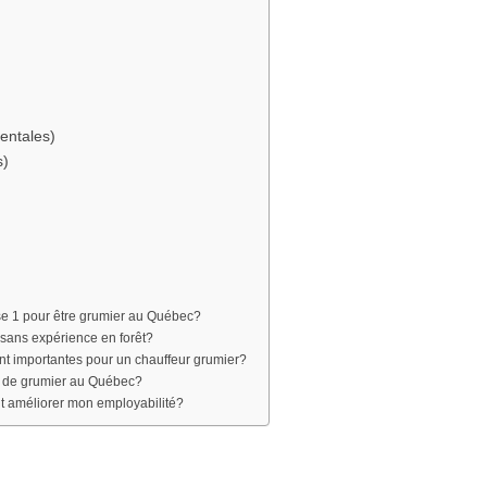
entales)
s)
se 1 pour être grumier au Québec?
ans expérience en forêt?
nt importantes pour un chauffeur grumier?
i de grumier au Québec?
t améliorer mon employabilité?