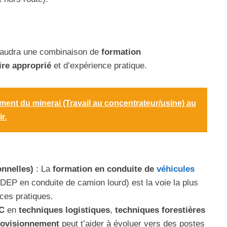
 faudra une combinaison de
formation
re approprié
et d’expérience pratique.
ment du minerai (Travail au concentrateur/usine) au
r.
nnelles)
: La
formation en conduite de
véhicules
EP en conduite de camion lourd) est la voie la plus
ces pratiques.
C
en
techniques logistiques
,
techniques forestières
provisionnement
peut t’aider à évoluer vers des postes