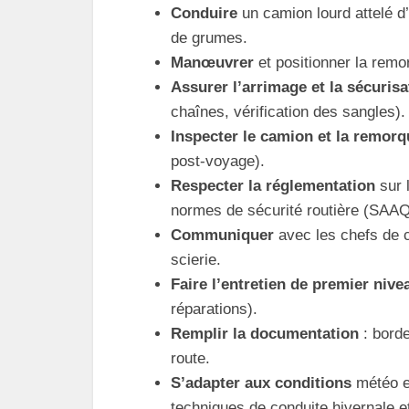
Conduire
un camion lourd attelé d
de grumes.
Manœuvrer
et positionner la remo
Assurer l’arrimage et la sécuris
chaînes, vérification des sangles).
Inspecter le camion et la remorq
post‑voyage).
Respecter la réglementation
sur l
normes de sécurité routière (SAAQ 
Communiquer
avec les chefs de c
scierie.
Faire l’entretien de premier nive
réparations).
Remplir la documentation
: borde
route.
S’adapter aux conditions
météo e
techniques de conduite hivernale et