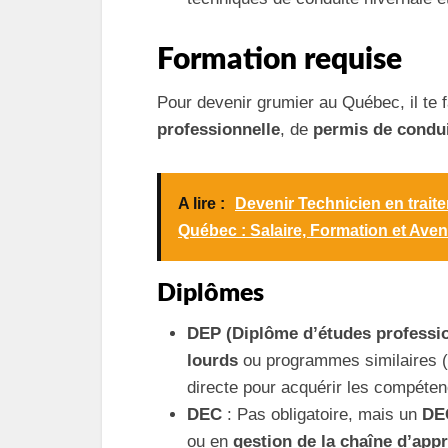
Formation requise
Pour devenir grumier au Québec, il te
professionnelle
, de
permis de condui
A lire :
Devenir Technicien en traite
Québec : Salaire, Formation et Aveni
Diplômes
DEP (Diplôme d’études professio
lourds
ou programmes similaires (D
directe pour acquérir les compéten
DEC
: Pas obligatoire, mais un
DE
ou en
gestion de la chaîne d’ap