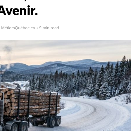
Avenir.
 MétiersQuébec.ca
9 min read