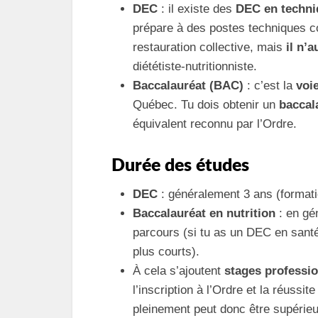
DEC
: il existe des
DEC en techni
prépare à des postes techniques
restauration collective, mais
il n’
diététiste‑nutritionniste.
Baccalauréat (BAC)
: c’est la
voi
Québec. Tu dois obtenir un
baccal
équivalent reconnu par l’Ordre.
Durée des études
DEC
: généralement 3 ans (formatio
Baccalauréat en nutrition
: en gé
parcours (si tu as un DEC en santé
plus courts).
À cela s’ajoutent
stages professi
l’inscription à l’Ordre et la réuss
pleinement peut donc être supérieu