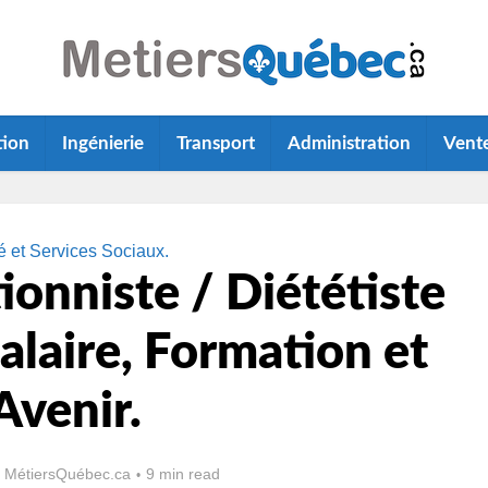
tion
Ingénierie
Transport
Administration
Vent
é et Services Sociaux.
ionniste / Diététiste
alaire, Formation et
Avenir.
 MétiersQuébec.ca
9 min read