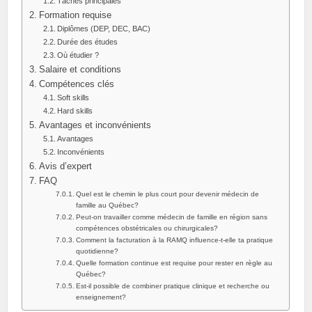
Tâches principales
Formation requise
Diplômes (DEP, DEC, BAC)
Durée des études
Où étudier ?
Salaire et conditions
Compétences clés
Soft skills
Hard skills
Avantages et inconvénients
Avantages
Inconvénients
Avis d’expert
FAQ
Quel est le chemin le plus court pour devenir médecin de
famille au Québec?
Peut-on travailler comme médecin de famille en région sans
compétences obstétricales ou chirurgicales?
Comment la facturation à la RAMQ influence-t-elle ta pratique
quotidienne?
Quelle formation continue est requise pour rester en règle au
Québec?
Est-il possible de combiner pratique clinique et recherche ou
enseignement?