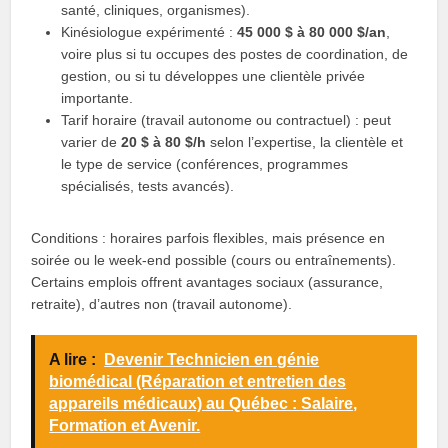
santé, cliniques, organismes).
Kinésiologue expérimenté :
45 000 $ à 80 000 $/an
,
voire plus si tu occupes des postes de coordination, de
gestion, ou si tu développes une clientèle privée
importante.
Tarif horaire (travail autonome ou contractuel) : peut
varier de
20 $ à 80 $/h
selon l’expertise, la clientèle et
le type de service (conférences, programmes
spécialisés, tests avancés).
Conditions : horaires parfois flexibles, mais présence en
soirée ou le week‑end possible (cours ou entraînements).
Certains emplois offrent avantages sociaux (assurance,
retraite), d’autres non (travail autonome).
A lire :
Devenir Technicien en génie
biomédical (Réparation et entretien des
appareils médicaux) au Québec : Salaire,
Formation et Avenir.