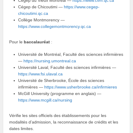
Cégep du Vieux Montréal —
https://www.cvm.qc.ca
Cégep de Chicoutimi —
https://www.cegep-
chicoutimi.qc.ca
Collège Montmorency —
https://www.collegemontmorency.qc.ca
Pour le
baccalauréat
:
Université de Montréal, Faculté des sciences infirmières
—
https://nursing.umontreal.ca
Université Laval, Faculté des sciences infirmières —
https://www.fsi.ulaval.ca
Université de Sherbrooke, École des sciences
infirmières —
https://www.usherbrooke.ca/infirmieres
McGill University (programme en anglais) —
https://www.mcgill.ca/nursing
Vérifie les sites officiels des établissements pour les
modalités d’admission, la reconnaissance de crédits et les
dates limites.