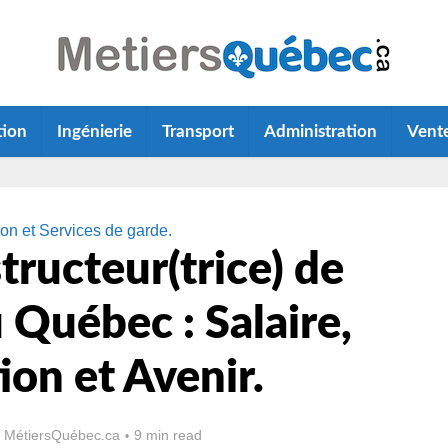
tion
Ingénierie
Transport
Administration
Vent
on et Services de garde.
tructeur(trice) de
 Québec : Salaire,
on et Avenir.
 MétiersQuébec.ca
9 min read