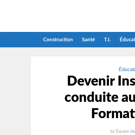
Construction
Santé
T.I.
Éduca
Éducati
Devenir Ins
conduite au
Formati
by
Équipe de