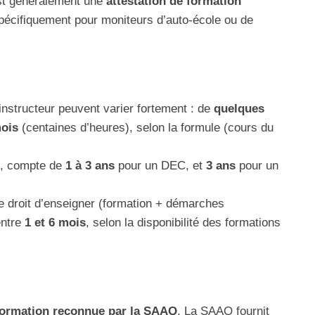
est généralement une
attestation de formation
pécifiquement pour moniteurs d’auto-école ou de
instructeur peuvent varier fortement : de
quelques
ois
(centaines d’heures), selon la formule (cours du
, compte de
1 à 3 ans
pour un DEC, et
3 ans
pour un
le droit d’enseigner (formation + démarches
entre
1 et 6 mois
, selon la disponibilité des formations
formation reconnue par la SAAQ
. La SAAQ fournit