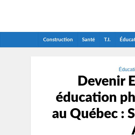
Construction
Santé
T.I.
Éduca
Éducati
Devenir E
éducation phy
au Québec : S