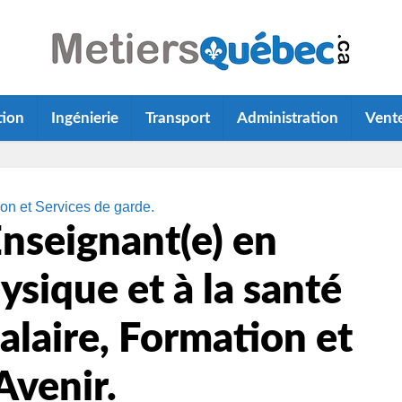
tion
Ingénierie
Transport
Administration
Vent
on et Services de garde.
nseignant(e) en
sique et à la santé
alaire, Formation et
Avenir.