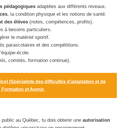
s pédagogiques
adaptées aux différents niveaux.
ces
, la condition physique et les notions de santé.
t des élèves
(notes, compétences, profils).
s à besoins particuliers.
érer le matériel sportif.
tés parascolaires et des compétitions.
’équipe-école.
eils, comités, formation continue).
e) (Spécialiste des difficultés dʼadaptation et de
 Formation et Avenir.
 public au Québec, tu dois obtenir une
autorisation
un diplôme universitaire en enseignement.